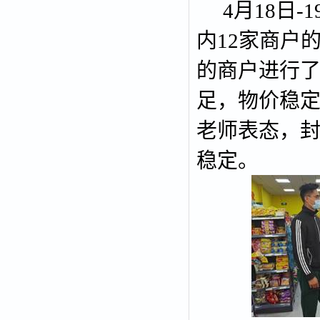
4
月
18
日
-1
内
12
家商户
的商户进行
足，物价稳
老师表态，
稳定。